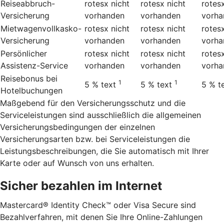
Reiseabbruch-
rotesx
nicht
rotesx
nicht
rotes
Versicherung
vorhanden
vorhanden
vorha
Mietwagenvollkasko-
rotesx
nicht
rotesx
nicht
rotes
Versicherung
vorhanden
vorhanden
vorha
Persönlicher
rotesx
nicht
rotesx
nicht
rotes
Assistenz-Service
vorhanden
vorhanden
vorha
Reisebonus bei
1
1
5 %
text
5 %
text
5 %
t
Hotelbuchungen
Maßgebend für den Versicherungsschutz und die
Serviceleistungen sind ausschließlich die allgemeinen
Versicherungsbedingungen der einzelnen
Versicherungsarten bzw. bei Serviceleistungen die
Leistungsbeschreibungen, die Sie automatisch mit Ihrer
Karte oder auf Wunsch von uns erhalten.
Sicher bezahlen im Internet
Mastercard® Identity Check™ oder Visa Secure sind
Bezahlverfahren, mit denen Sie Ihre Online-Zahlungen