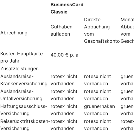
BusinessCard
Classic
Direkte
Monat
Guthaben
Abbuchung
Abbu
Abrechnung
aufladen
vom
vom
Geschäftskonto
Gesch
Kosten Hauptkarte
40,00 € p. a.
pro Jahr
Zusatzleistungen
Auslandsreise-
rotesx
nicht
rotesx
nicht
gruen
Krankenversicherung
vorhanden
vorhanden
vorha
Auslandsreise-
rotesx
nicht
rotesx
nicht
gruen
Unfallversicherung
vorhanden
vorhanden
vorha
Haftungsausschluss-
rotesx
nicht
gruenerhaken
gruen
Versicherung
vorhanden
vorhanden
vorha
Reiserücktrittskosten-
rotesx
nicht
rotesx
nicht
rotes
Versicherung
vorhanden
vorhanden
vorha